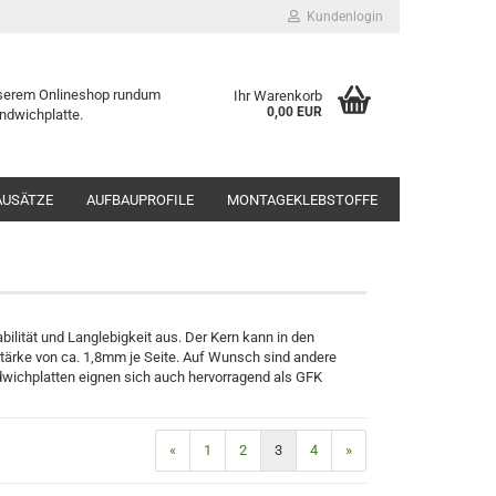
Kundenlogin
serem Onlineshop rundum
Ihr Warenkorb
0,00 EUR
ndwichplatte.
AUSÄTZE
AUFBAUPROFILE
MONTAGEKLEBSTOFFE
KDVU60-B
lität und Langlebigkeit aus. Der Kern kann in den
tärke von ca. 1,8mm je Seite. Auf Wunsch sind andere
dwichplatten eignen sich auch hervorragend als GFK
«
1
2
3
4
»