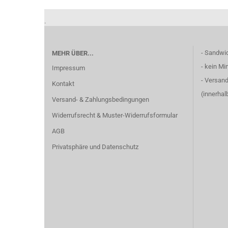
.
- Sandwi
MEHR ÜBER...
- kein Mi
Impressum
- Versand
Kontakt
(innerha
Versand- & Zahlungsbedingungen
Widerrufsrecht & Muster-Widerrufsformular
AGB
Privatsphäre und Datenschutz