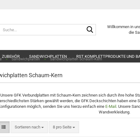
Suche...
Willkommen in un
die Sa
ZUBEHÖR
SANDWICHPLATTEN
RST KOMPLETTPRODUKTE UND B
»
»
e
Sandwichplatten
Sandwichplatten Schaum-Kern
ichplatten Schaum-Kern
Unsere GFK Verbundplatten mit Schaum-Kern zeichnen sich durch ihre hohe Stabi
erschiedlichsten Stärken gewählt werden, die GFK Deckschichten haben eine S
onfigurationen möglich, senden Sie uns hierzu einfach eine
E-Mail
. Unsere San
Wandverkleidung.
Sortieren nach
pro Seite
Sortieren nach
8 pro Seite