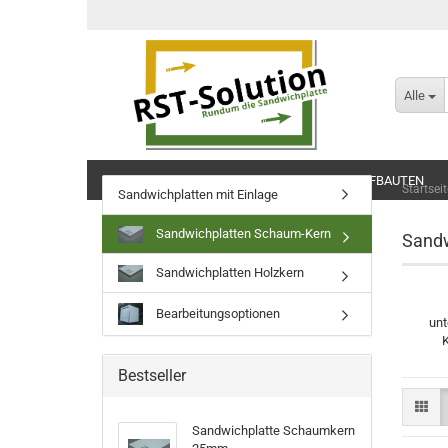
Alle
BLISTER REPARATUR
WOHNKABINEN/AUFBAUTEN
Startseit
Sandwichplatten mit Einlage
SCHARNIERE, SCHLÖSSER UND ZUBEHÖR
Sandwichplatten Schaum-Kern
Sandw
Sandwichplatten Holzkern
Bearbeitungsoptionen
unt
K
Bestseller
Sandwichplatte Schaumkern