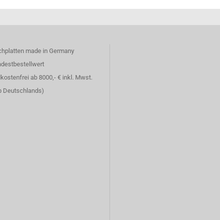
chplatten made in Germany
ndestbestellwert
kostenfrei ab 8000,- € inkl. Mwst.
lb Deutschlands)