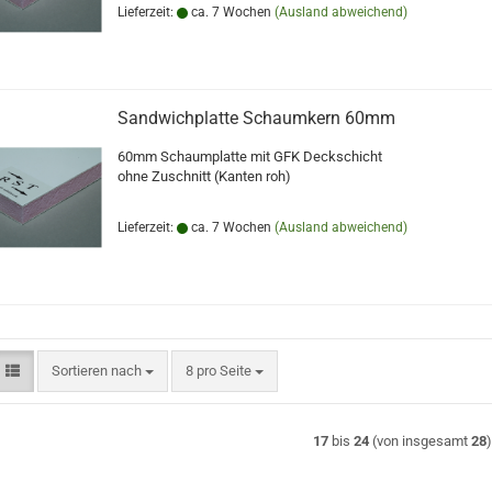
Lieferzeit:
ca. 7 Wochen
(Ausland abweichend)
Sandwichplatte Schaumkern 60mm
60mm Schaumplatte mit GFK Deckschicht
ohne Zuschnitt (Kanten roh)
Lieferzeit:
ca. 7 Wochen
(Ausland abweichend)
Sortieren nach
pro Seite
Sortieren nach
8 pro Seite
17
bis
24
(von insgesamt
28
)