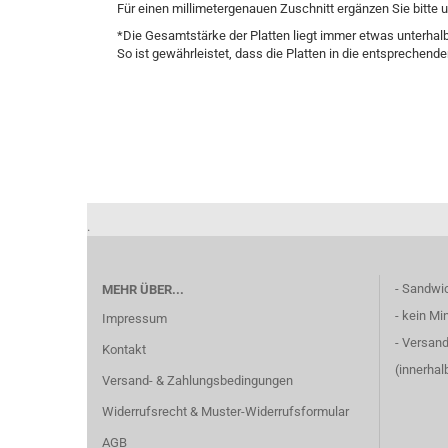
Für einen millimetergenauen Zuschnitt ergänzen Sie bitte
*Die Gesamtstärke der Platten liegt immer etwas unterha
So ist gewährleistet, dass die Platten in die entsprechend
.
- Sandwi
MEHR ÜBER...
- kein Mi
Impressum
- Versand
Kontakt
(innerha
Versand- & Zahlungsbedingungen
Widerrufsrecht & Muster-Widerrufsformular
AGB