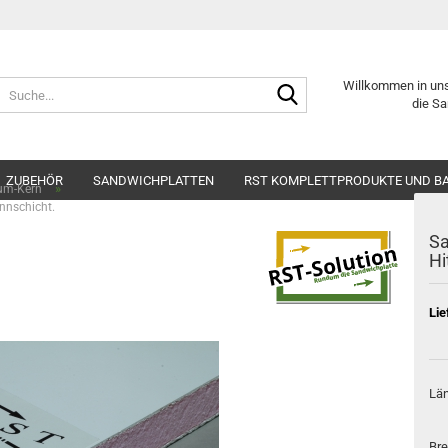
Suche...
Willkommen in un
die Sa
ZUBEHÖR
SANDWICHPLATTEN
RST KOMPLETTPRODUKTE UND B
»
um-Kern
nnschicht.
Sa
Hi
Lie
Län
Bre