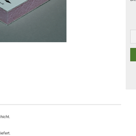
hicht.
efert.