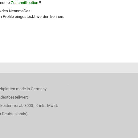
 unsere
Zuschnittoption
!!
lb des Nennmaßes.
en Profile eingesteckt werden können.
chplatten made in Germany
ndestbestellwert
kostenfrei ab 8000,- € inkl. Mwst.
lb Deutschlands)