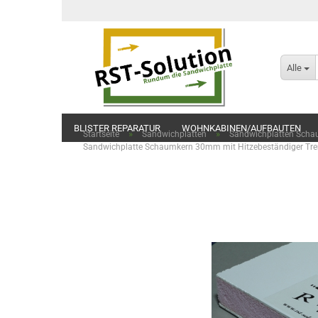
Alle
BLISTER REPARATUR
WOHNKABINEN/AUFBAUTEN
»
»
Startseite
Sandwichplatten
Sandwichplatten Scha
Sandwichplatte Schaumkern 30mm mit Hitzebeständiger Tre
SCHARNIERE, SCHLÖSSER UND ZUBEHÖR