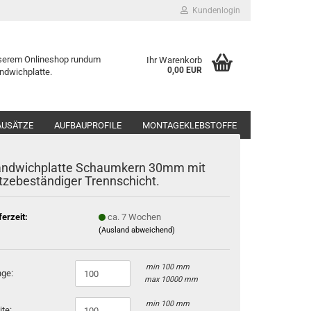
Kundenlogin
serem Onlineshop rundum
Ihr Warenkorb
0,00 EUR
ndwichplatte.
AUSÄTZE
AUFBAUPROFILE
MONTAGEKLEBSTOFFE
ndwichplatte Schaumkern 30mm mit
tzebeständiger Trennschicht.
KDVU60-B
ferzeit:
ca. 7 Wochen
(Ausland abweichend)
min 100 mm
ge:
max 10000 mm
min 100 mm
ite: