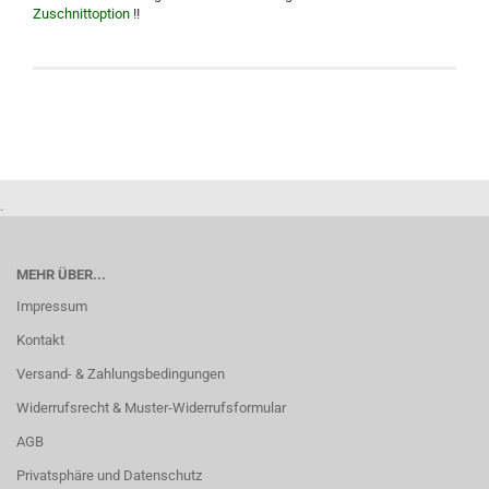
Zuschnittoption
!!
.
MEHR ÜBER...
Impressum
Kontakt
Versand- & Zahlungsbedingungen
Widerrufsrecht & Muster-Widerrufsformular
AGB
Privatsphäre und Datenschutz