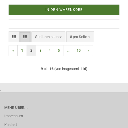
IN DEN WARENKORB
Sortieren nach
pro Seite
Sortieren nach
8 pro Seite
«
1
2
3
4
5
...
15
»
9
bis
16
(von insgesamt
116
)
.
MEHR ÜBER...
Impressum
Kontakt